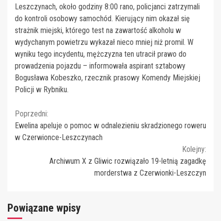
Leszczynach, około godziny 8:00 rano, policjanci zatrzymali
do kontroli osobowy samochód. Kierujący nim okazał się
strażnik miejski, którego test na zawartość alkoholu w
wydychanym powietrzu wykazał nieco mniej niż promil. W
wyniku tego incydentu, mężczyzna ten utracił prawo do
prowadzenia pojazdu – informowała aspirant sztabowy
Bogusława Kobeszko, rzecznik prasowy Komendy Miejskiej
Policji w Rybniku.
Continue
Poprzedni:
Ewelina apeluje o pomoc w odnalezieniu skradzionego roweru
Reading
w Czerwionce-Leszczynach
Kolejny:
Archiwum X z Gliwic rozwiązało 19-letnią zagadkę
morderstwa z Czerwionki-Leszczyn
Powiązane wpisy