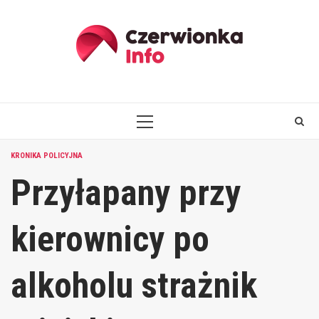
Skip
to
content
PRIMARY
MENU
KRONIKA POLICYJNA
Przyłapany przy
kierownicy po
alkoholu strażnik