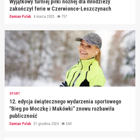
Wyjątkowy turniej piłki nożnej dla młodzieży
zakończył ferie w Czerwionce-Leszczynach
Damian Polak
4 marca 2025
757
SPORT
12. edycja świątecznego wydarzenia sportowego
"Bieg po Moczkę i Makówki" znowu rozbawiła
publiczność
Damian Polak
31 grudnia 2024
560