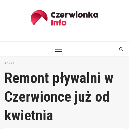
Skip
to
content
PRIMARY
MENU
SPORT
Remont pływalni w
Czerwionce już od
kwietnia