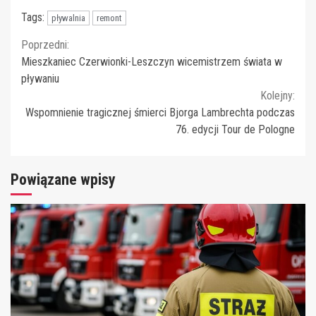
Tags:
pływalnia
remont
Continue
Poprzedni:
Mieszkaniec Czerwionki-Leszczyn wicemistrzem świata w
Reading
pływaniu
Kolejny:
Wspomnienie tragicznej śmierci Bjorga Lambrechta podczas
76. edycji Tour de Pologne
Powiązane wpisy