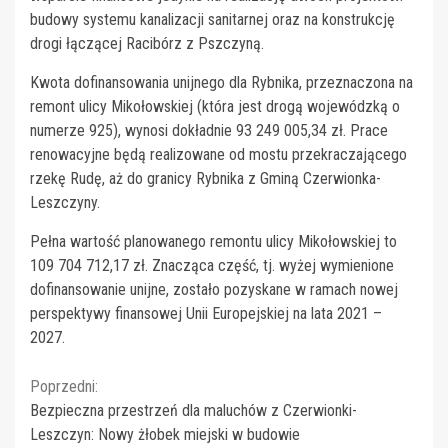
budowy systemu kanalizacji sanitarnej oraz na konstrukcję
drogi łączącej Racibórz z Pszczyną.
Kwota dofinansowania unijnego dla Rybnika, przeznaczona na
remont ulicy Mikołowskiej (która jest drogą wojewódzką o
numerze 925), wynosi dokładnie 93 249 005,34 zł. Prace
renowacyjne będą realizowane od mostu przekraczającego
rzekę Rudę, aż do granicy Rybnika z Gminą Czerwionka-
Leszczyny.
Pełna wartość planowanego remontu ulicy Mikołowskiej to
109 704 712,17 zł. Znacząca część, tj. wyżej wymienione
dofinansowanie unijne, zostało pozyskane w ramach nowej
perspektywy finansowej Unii Europejskiej na lata 2021 –
2027.
Continue
Poprzedni:
Bezpieczna przestrzeń dla maluchów z Czerwionki-
Reading
Leszczyn: Nowy żłobek miejski w budowie