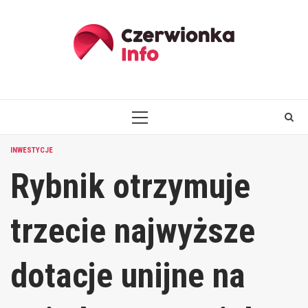
Skip
to
content
PRIMARY
MENU
INWESTYCJE
Rybnik otrzymuje
trzecie najwyższe
dotacje unijne na