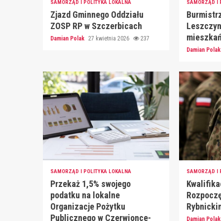
SAMORZĄD I POLITYKA LOKALNA
SAMORZĄD I 
Zjazd Gminnego Oddziału
Burmistr
ZOSP RP w Szczerbicach
Leszczyn
mieszkań
Damian Polak
27 kwietnia 2026
237
Damian Pola
SAMORZĄD I POLITYKA LOKALNA
SAMORZĄD I 
Przekaż 1,5% swojego
Kwalifik
podatku na lokalne
Rozpoczę
Organizacje Pożytku
Rybnicki
Publicznego w Czerwionce-
Damian Pola