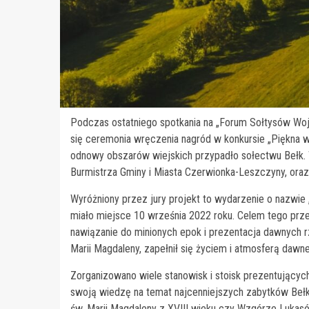
Podczas ostatniego spotkania na „Forum Sołtysów Woje
się ceremonia wręczenia nagród w konkursie „Piękna w
odnowy obszarów wiejskich przypadło sołectwu Bełk. 
Burmistrza Gminy i Miasta Czerwionka-Leszczyny, oraz 
Wyróżniony przez jury projekt to wydarzenie o nazwie
miało miejsce 10 września 2022 roku. Celem tego przed
nawiązanie do minionych epok i prezentacja dawnych r
Marii Magdaleny, zapełnił się życiem i atmosferą dawn
Zorganizowano wiele stanowisk i stoisk prezentującyc
swoją wiedzę na temat najcenniejszych zabytków Bełku
św. Marii Magdaleny z XVIII wieku czy Wzgórze Lukas