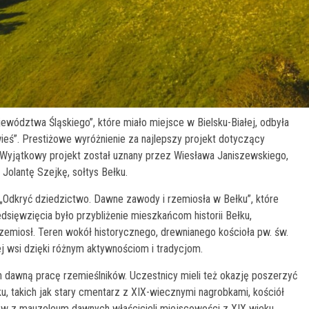
wództwa Śląskiego”, które miało miejsce w Bielsku-Białej, odbyła
ieś”. Prestiżowe wyróżnienie za najlepszy projekt dotyczący
Wyjątkowy projekt został uznany przez Wiesława Janiszewskiego,
Jolantę Szejkę, sołtys Bełku.
 „Odkryć dziedzictwo. Dawne zawody i rzemiosła w Bełku”, które
sięwzięcia było przybliżenie mieszkańcom historii Bełku,
zemiosł. Teren wokół historycznego, drewnianego kościoła pw. św.
ej wsi dzięki różnym aktywnościom i tradycjom.
h dawną pracę rzemieślników. Uczestnicy mieli też okazję poszerzyć
, takich jak stary cmentarz z XIX-wiecznymi nagrobkami, kościół
ów z mauzoleum dawnych właścicieli miejscowości z XIX wieku.