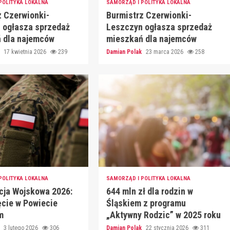
POLITYKA LOKALNA
SAMORZĄD I POLITYKA LOKALNA
z Czerwionki-
Burmistrz Czerwionki-
 ogłasza sprzedaż
Leszczyn ogłasza sprzedaż
 dla najemców
mieszkań dla najemców
k
17 kwietnia 2026
239
Damian Polak
23 marca 2026
258
POLITYKA LOKALNA
SAMORZĄD I POLITYKA LOKALNA
acja Wojskowa 2026:
644 mln zł dla rodzin w
cie w Powiecie
Śląskiem z programu
m
„Aktywny Rodzic” w 2025 roku
k
3 lutego 2026
306
Damian Polak
22 stycznia 2026
311