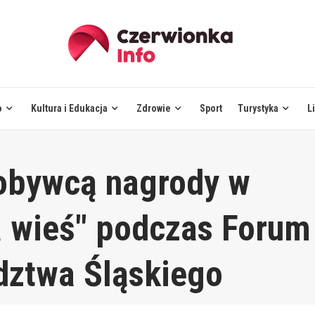
o
Kultura i Edukacja
Zdrowie
Sport
Turystyka
L
obywcą nagrody w
a wieś" podczas Forum
dztwa Śląskiego