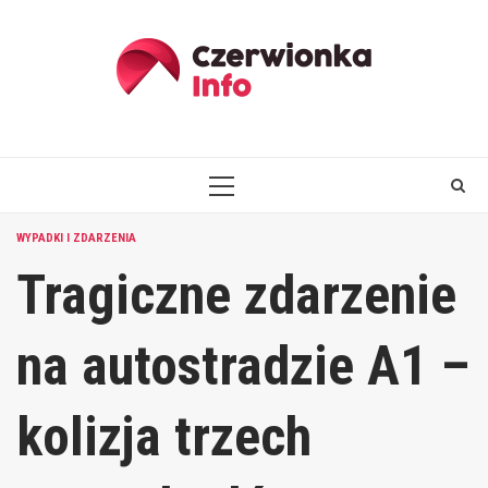
Skip
to
content
PRIMARY
MENU
WYPADKI I ZDARZENIA
Tragiczne zdarzenie
na autostradzie A1 –
kolizja trzech