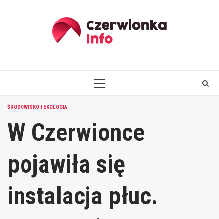
Skip
to
content
PRIMARY
MENU
ŚRODOWISKO I EKOLOGIA
W Czerwionce
pojawiła się
instalacja płuc.