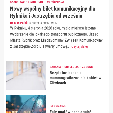
SAMORZĄD
TRANSPORT
WSPÓŁPRACA
Nowy wspólny bilet komunikacyjny dla
Rybnika i Jastrzębia od września
Damian Polak
5 sierpnia 2026
17
W Rybniku, 4 sierpnia 2026 roku, miało miejsce istotne
wydarzenie dla lokalnego transportu publicznego. Urząd
Miasta Rybnik oraz Międzygminny Związek Komunikacyjny
z Jastrzębia-Zdroju zawarły umowę,...
Czytaj dalej
BADANIA
ONKOLOGIA
ZDROWIE
Bezpłatne badania
mammograficzne dla kobiet w
Gliwicach
INFORMACJE
Fale upałów nadciągają!