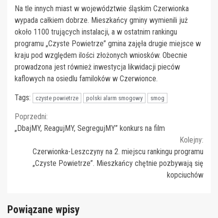
Na tle innych miast w województwie śląskim Czerwionka
wypada całkiem dobrze. Mieszkańcy gminy wymienili już
około 1100 trujących instalacji, a w ostatnim rankingu
programu „Czyste Powietrze” gmina zajęła drugie miejsce w
kraju pod względem ilości złożonych wniosków. Obecnie
prowadzona jest również inwestycja likwidacji pieców
kaflowych na osiedlu familoków w Czerwionce.
Tags:
czyste powietrze
polski alarm smogowy
smog
Continue
Poprzedni:
„DbajMY, ReagujMY, SegregujMY” konkurs na film
Reading
Kolejny:
Czerwionka-Leszczyny na 2. miejscu rankingu programu
„Czyste Powietrze”. Mieszkańcy chętnie pozbywają się
kopciuchów
Powiązane wpisy