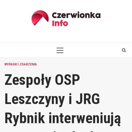
Skip
to
content
PRIMARY
MENU
WYPADKI I ZDARZENIA
Zespoły OSP
Leszczyny i JRG
Rybnik interweniują