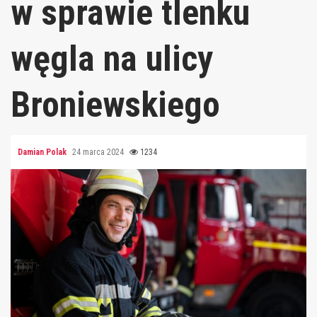
w sprawie tlenku
węgla na ulicy
Broniewskiego
Damian Polak
24 marca 2024
1234