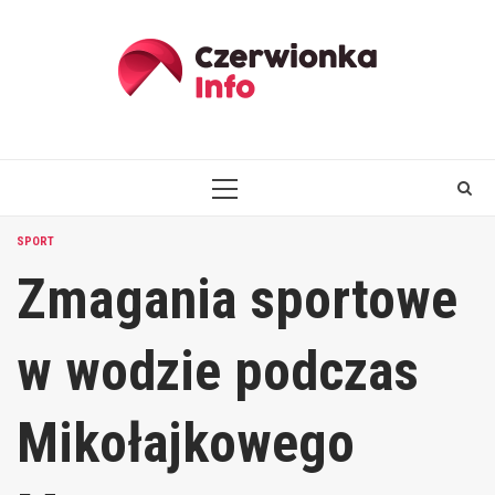
Skip
to
content
PRIMARY
MENU
SPORT
Zmagania sportowe
w wodzie podczas
Mikołajkowego