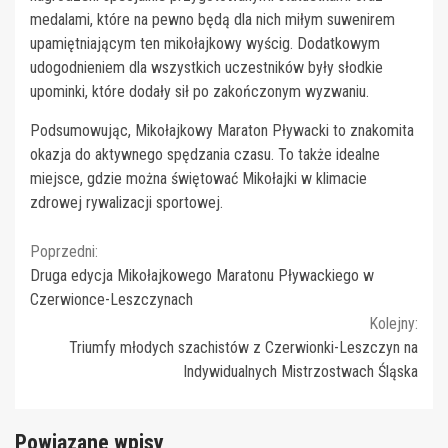
medalami, które na pewno będą dla nich miłym suwenirem
upamiętniającym ten mikołajkowy wyścig. Dodatkowym
udogodnieniem dla wszystkich uczestników były słodkie
upominki, które dodały sił po zakończonym wyzwaniu.
Podsumowując, Mikołajkowy Maraton Pływacki to znakomita
okazja do aktywnego spędzania czasu. To także idealne
miejsce, gdzie można świętować Mikołajki w klimacie
zdrowej rywalizacji sportowej.
Continue
Poprzedni:
Druga edycja Mikołajkowego Maratonu Pływackiego w
Reading
Czerwionce-Leszczynach
Kolejny:
Triumfy młodych szachistów z Czerwionki-Leszczyn na
Indywidualnych Mistrzostwach Śląska
Powiązane wpisy