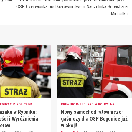
OSP Czerwionka pod kierownictwem Naczelnika Sebastiana
Michalika
 EDUKACJA POLICYJNA
PREWENCJA I EDUKACJA POLICYJNA
rażaka w Rybniku:
Nowy samochód ratowniczo-
ści i Wyróżnienia
gaśniczy dla OSP Bogunice już
terów
w akcji!