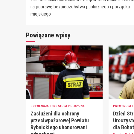
Reading
na poprawę bezpieczeństwa publicznego i porządku
miejskiego
Powiązane wpisy
PREWENCJA I EDUKACJA POLICYJNA
PREWENCJA I
Zasłużeni dla ochrony
Dzień St
przeciwpożarowej Powiatu
Uroczysto
Rybnickiego uhonorowani
dla Boha