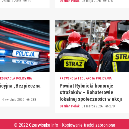
k
28 maja 2026
201
Damian Polak
25 maja 2026
176
 EDUKACJA POLICYJNA
PREWENCJA I EDUKACJA POLICYJNA
licyjna „Bezpieczna
Powiat Rybnicki honoruje
strażaków – Bohaterowie
lokalnej społeczności w akcji
k
4 kwietnia 2026
238
Damian Polak
31 marca 2026
270
© 2022 Czerwionka Info - Kopiowanie treści zabronione