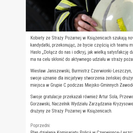
Kobiety ze Straży Pożarnej w Książenicach szukają no
kandydatki, przekonując, że bycie częścią ich team
Hasło „Dołącz do nas i odkryj, jak wielką satysfakcję
ma na celu skłonić do aktywnego udziału w straży pożar
Wiesław Janiszewski, Burmistrz Czerwionki-Leszczyn, m
swoje uznanie dla inicjatywy stworzenia żeńskiej druży
miejsca w Grupie C podczas Miejsko-Gminnych Zawod
Swoje gratulacje przekazali również Artur Sola, Prz
Gorzawski, Naczelnik Wydziału Zarządzania Kryzysowego
drużyny ze Straży Pożarnej w Książenicach.
Continue
Poprzedni:
Plan działania Komisariatu Policji w Czerwionce-Lesz