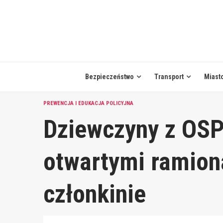
Skip
to
content
Bezpieczeństwo
Transport
Miast
PREWENCJA I EDUKACJA POLICYJNA
Dziewczyny z OSP
otwartymi ramion
członkinie