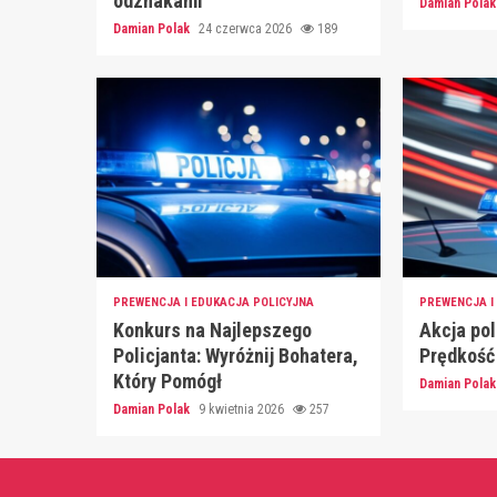
odznakami
Damian Pola
Damian Polak
24 czerwca 2026
189
PREWENCJA I EDUKACJA POLICYJNA
PREWENCJA I
Konkurs na Najlepszego
Akcja po
Policjanta: Wyróżnij Bohatera,
Prędkość
Który Pomógł
Damian Pola
Damian Polak
9 kwietnia 2026
257