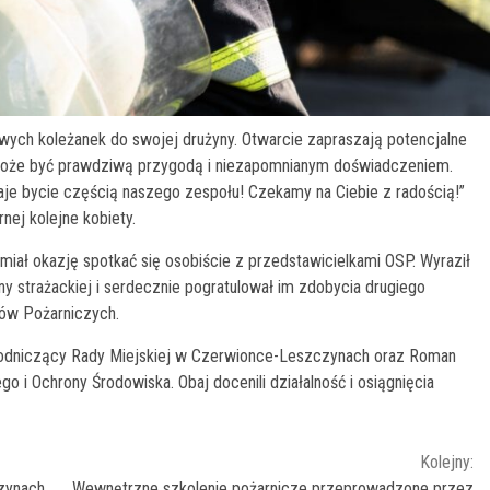
wych koleżanek do swojej drużyny. Otwarcie zapraszają potencjalne
u może być prawdziwą przygodą i niezapomnianym doświadczeniem.
 daje bycie częścią naszego zespołu! Czekamy na Ciebie z radością!”
nej kolejne kobiety.
iał okazję spotkać się osobiście z przedstawicielkami OSP. Wyraził
ny strażackiej i serdecznie pogratulował im zdobycia drugiego
ów Pożarniczych.
ewodniczący Rady Miejskiej w Czerwionce-Leszczynach oraz Roman
 i Ochrony Środowiska. Obaj docenili działalność i osiągnięcia
Kolejny:
czynach
Wewnętrzne szkolenie pożarnicze przeprowadzone przez