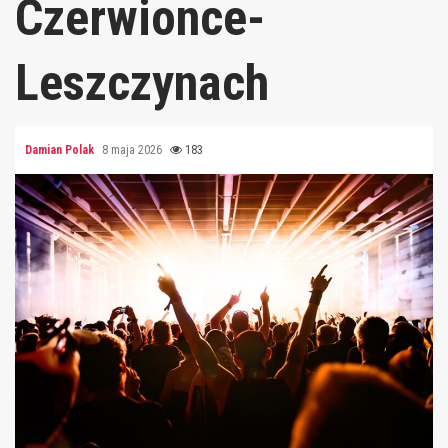
Czerwionce-
Leszczynach
Damian Polak
8 maja 2026
183