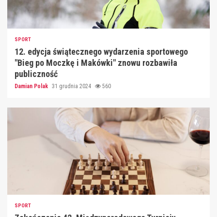
SPORT
12. edycja świątecznego wydarzenia sportowego
"Bieg po Moczkę i Makówki" znowu rozbawiła
publiczność
Damian Polak
31 grudnia 2024
560
SPORT