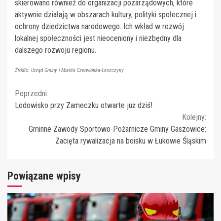
skierowano również do organizacji pozarządowych, które
aktywnie działają w obszarach kultury, polityki społecznej i
ochrony dziedzictwa narodowego. Ich wkład w rozwój
lokalnej społeczności jest nieoceniony i niezbędny dla
dalszego rozwoju regionu.
Źródło: Urząd Gminy i Miasta Czerwionka-Leszczyny
Continue
Poprzedni:
Lodowisko przy Zameczku otwarte już dziś!
Reading
Kolejny:
Gminne Zawody Sportowo-Pożarnicze Gminy Gaszowice:
Zacięta rywalizacja na boisku w Łukowie Śląskim
Powiązane wpisy