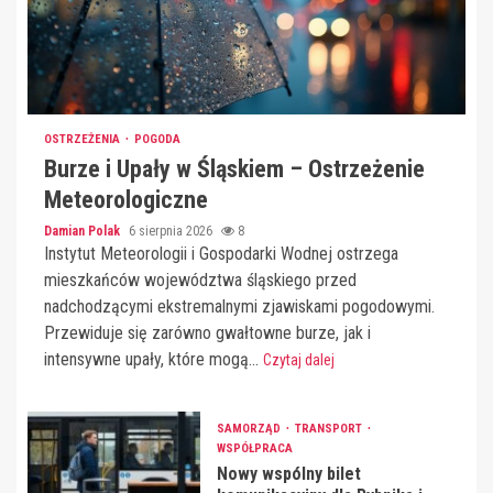
OSTRZEŻENIA
POGODA
Burze i Upały w Śląskiem – Ostrzeżenie
Meteorologiczne
Damian Polak
6 sierpnia 2026
8
Instytut Meteorologii i Gospodarki Wodnej ostrzega
mieszkańców województwa śląskiego przed
nadchodzącymi ekstremalnymi zjawiskami pogodowymi.
Przewiduje się zarówno gwałtowne burze, jak i
intensywne upały, które mogą...
Czytaj dalej
SAMORZĄD
TRANSPORT
WSPÓŁPRACA
Nowy wspólny bilet