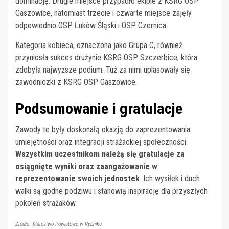
dominację. Drugie miejsce przypadło ekipie z KSRG OSP
Gaszowice, natomiast trzecie i czwarte miejsce zajęły
odpowiednio OSP Łuków Śląski i OSP Czernica.
Kategoria kobieca, oznaczona jako Grupa C, również
przyniosła sukces drużynie KSRG OSP Szczerbice, która
zdobyła najwyższe podium. Tuż za nimi uplasowały się
zawodniczki z KSRG OSP Gaszowice.
Podsumowanie i gratulacje
Zawody te były doskonałą okazją do zaprezentowania
umiejętności oraz integracji strażackiej społeczności.
Wszystkim uczestnikom należą się gratulacje za
osiągnięte wyniki oraz zaangażowanie w
reprezentowanie swoich jednostek
. Ich wysiłek i duch
walki są godne podziwu i stanowią inspirację dla przyszłych
pokoleń strażaków.
Źródło: Starostwo Powiatowe w Rybniku