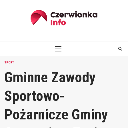
Skip
to
content
PRIMARY
MENU
SPORT
Gminne Zawody
Sportowo-
Pożarnicze Gminy