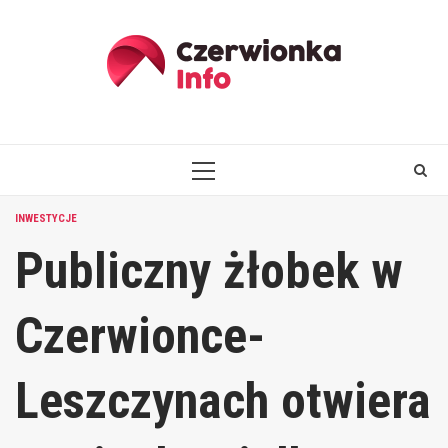
Skip
to
content
PRIMARY
MENU
INWESTYCJE
Publiczny żłobek w
Czerwionce-
Leszczynach otwiera