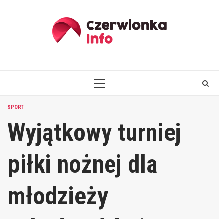
Skip
to
content
PRIMARY
MENU
SPORT
Wyjątkowy turniej
piłki nożnej dla
młodzieży