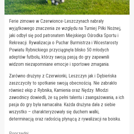
Ferie zimowe w Czerwionce-Leszczynach nabrały
wyjątkowego znaczenia ze względu na Turniej Piłki Nożnej,
jaki odbył się pod patronatem Miejskiego Ośrodka Sportu i
Rekreacji. Rywalizacja o Puchar Burmistrza i Wicestarosty
Powiatu Rybnickiego przyciągnęła blisko 50 młodych
adeptów futbolu, którzy swoją pasją do gry zapewnili
widzom niezapomniane emocje i sportowe zmagania.
Zarówno drużyny z Czerwionki, Leszczyn jak i Dębieńska
zaszczyciły to spotkanie swoją obecnością. Nie zabrakło
również ekip z Rybnika, Kamienia oraz Nędzy. Młodzi
zawodnicy dowiedli, że są pełni talentu i zaangażowania, a ich
pasja do gry była namacalna. Każda drużyna dała z siebie
wszystko – charakteryzowały się duchem walki,
determinacją oraz radością płynącą z rywalizacji na boisku.
Poprzedni: