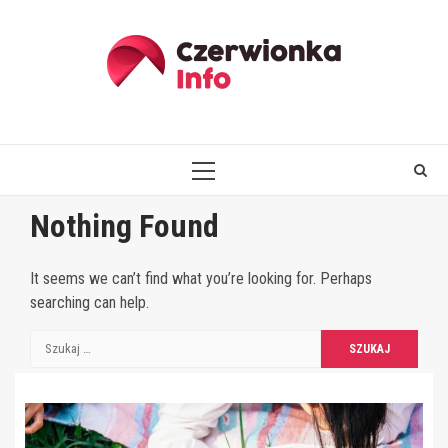
Skip
to
content
PRIMARY
MENU
Nothing Found
It seems we can’t find what you’re looking for. Perhaps
searching can help.
Szukaj: