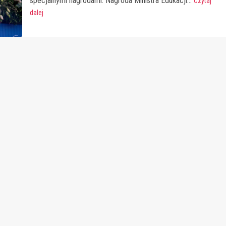
specjalnymi nagrodami. Nagroda Ministra Edukacji...
Czytaj
dalej