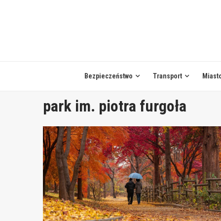
Skip
to
content
Bezpieczeństwo
Transport
Miast
park im. piotra furgoła