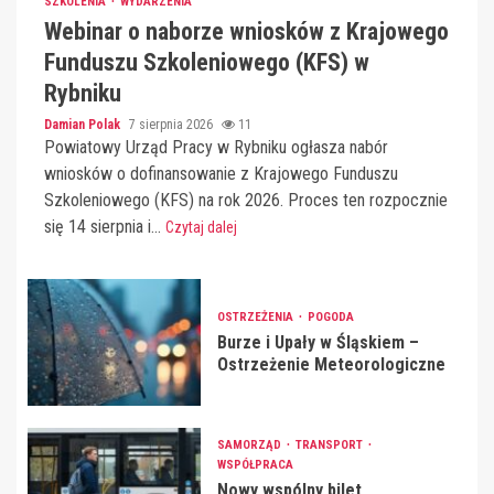
SZKOLENIA
WYDARZENIA
Webinar o naborze wniosków z Krajowego
Funduszu Szkoleniowego (KFS) w
Rybniku
Damian Polak
7 sierpnia 2026
11
Powiatowy Urząd Pracy w Rybniku ogłasza nabór
wniosków o dofinansowanie z Krajowego Funduszu
Szkoleniowego (KFS) na rok 2026. Proces ten rozpocznie
się 14 sierpnia i...
Czytaj dalej
OSTRZEŻENIA
POGODA
Burze i Upały w Śląskiem –
Ostrzeżenie Meteorologiczne
SAMORZĄD
TRANSPORT
WSPÓŁPRACA
Nowy wspólny bilet