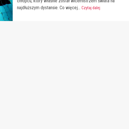
chłopcu, który właśnie został wicemistrzem świata na
najdłuższym dystansie. Co więcej...
Czytaj dalej