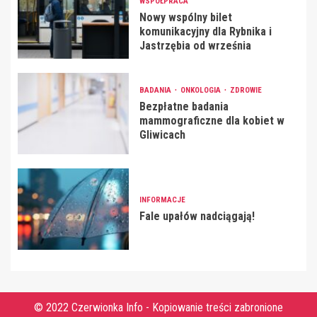
WSPÓŁPRACA
Nowy wspólny bilet
komunikacyjny dla Rybnika i
Jastrzębia od września
BADANIA
ONKOLOGIA
ZDROWIE
Bezpłatne badania
mammograficzne dla kobiet w
Gliwicach
INFORMACJE
Fale upałów nadciągają!
© 2022 Czerwionka Info - Kopiowanie treści zabronione