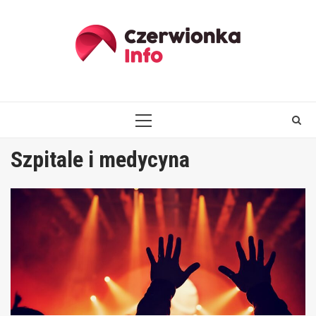
Skip
to
content
PRIMARY
MENU
Szpitale i medycyna