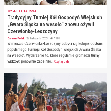
KONCERTY I FESTIWALE
Tradycyjny Turniej Kół Gospodyń Wiejskich
„Gwara Śląska na wesoło” znowu ożywił
Czerwionkę-Leszczyny
Damian Polak
27 listopada 2024
1191
W mieście Czerwionka-Leszczyny odbyła się kolejna odsłona
popularnego Turnieju Kół Gospodyń Wiejskich „Gwara Śląska
na wesoło”. Wydarzenie to, które regularnie gromadzi tłumy
widzów, ponownie zapełniło...
Czytaj dalej