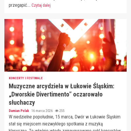
przegapić....
Czytaj dalej
KONCERTY I FESTIWALE
Muzyczne arcydzieła w Łukowie Śląskim:
„Dworskie Divertimento” oczarowało
słuchaczy
Damian Polak
16 marca 2026
255
W niedzielne popołudnie, 15 marca, Dwór w Łukowie Śląskim
stał się miejscem niezwykłego spotkania z muzyką
klasyczną. To właśnie wtedy zainaugurowano cykl koncertów