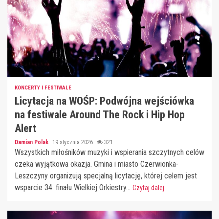
KONCERTY I FESTIWALE
Licytacja na WOŚP: Podwójna wejściówka
na festiwale Around The Rock i Hip Hop
Alert
Damian Polak
19 stycznia 2026
321
Wszystkich miłośników muzyki i wspierania szczytnych celów
czeka wyjątkowa okazja. Gmina i miasto Czerwionka-
Leszczyny organizują specjalną licytację, której celem jest
wsparcie 34. finału Wielkiej Orkiestry...
Czytaj dalej