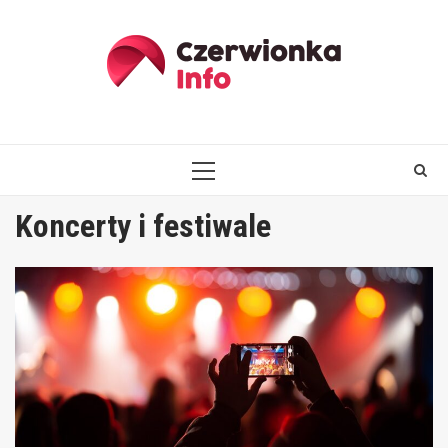
Skip
to
content
PRIMARY
MENU
Koncerty i festiwale